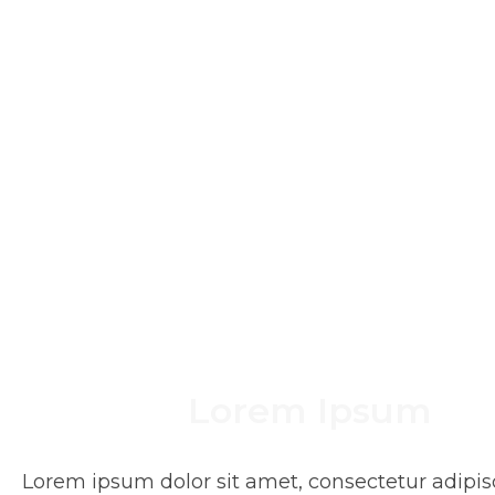
TiE Internsh
Lorem Ipsum
Lorem ipsum dolor sit amet, consectetur adipis