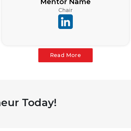
Mentor Name
Chair
Read More
eur Today!