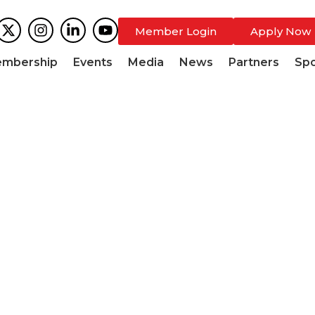
Member Login
Apply Now
mbership
Events
Media
News
Partners
Sp